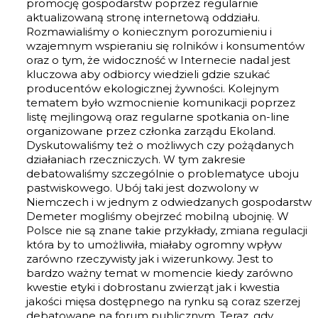
promocję gospodarstw poprzez regularnie
aktualizowaną stronę internetową oddziału.
Rozmawialiśmy o koniecznym porozumieniu i
wzajemnym wspieraniu się rolników i konsumentów
oraz o tym, że widoczność w Internecie nadal jest
kluczowa aby odbiorcy wiedzieli gdzie szukać
producentów ekologicznej żywności. Kolejnym
tematem było wzmocnienie komunikacji poprzez
listę mejlingową oraz regularne spotkania on-line
organizowane przez członka zarządu Ekoland.
Dyskutowaliśmy też o możliwych czy pożądanych
działaniach rzeczniczych. W tym zakresie
debatowaliśmy szczególnie o problematyce uboju
pastwiskowego. Ubój taki jest dozwolony w
Niemczech i w jednym z odwiedzanych gospodarstw
Demeter mogliśmy obejrzeć mobilną ubojnię. W
Polsce nie są znane takie przykłady, zmiana regulacji
która by to umożliwiła, miałaby ogromny wpływ
zarówno rzeczywisty jak i wizerunkowy. Jest to
bardzo ważny temat w momencie kiedy zarówno
kwestie etyki i dobrostanu zwierząt jak i kwestia
jakości mięsa dostępnego na rynku są coraz szerzej
debatowane na forum publicznym. Teraz, gdy