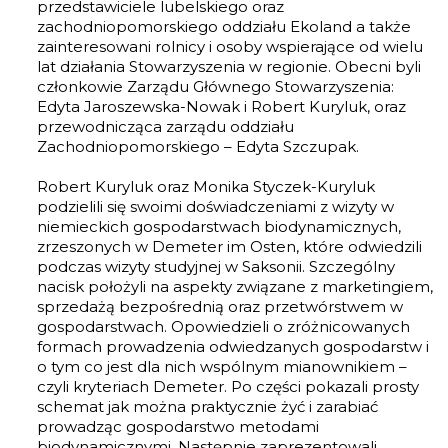
przedstawiciele lubelskiego oraz
zachodniopomorskiego oddziału Ekoland a także
zainteresowani rolnicy i osoby wspierające od wielu
lat działania Stowarzyszenia w regionie. Obecni byli
członkowie Zarządu Głównego Stowarzyszenia:
Edyta Jaroszewska-Nowak i Robert Kuryluk, oraz
przewodnicząca zarządu oddziału
Zachodniopomorskiego – Edyta Szczupak.
Robert Kuryluk oraz Monika Styczek-Kuryluk
podzielili się swoimi doświadczeniami z wizyty w
niemieckich gospodarstwach biodynamicznych,
zrzeszonych w Demeter im Osten, które odwiedzili
podczas wizyty studyjnej w Saksonii. Szczególny
nacisk położyli na aspekty związane z marketingiem,
sprzedażą bezpośrednią oraz przetwórstwem w
gospodarstwach. Opowiedzieli o zróżnicowanych
formach prowadzenia odwiedzanych gospodarstw i
o tym co jest dla nich wspólnym mianownikiem –
czyli kryteriach Demeter. Po części pokazali prosty
schemat jak można praktycznie żyć i zarabiać
prowadząc gospodarstwo metodami
biodynamicznymi. Następnie zaprezentowali