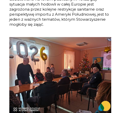
sytuacja małych hodowli w całej Europie jest
zagrożona przez kolejne restrykcje sanitarne oraz
perspektywę importu z Ameryki Południowej, jest to
jeden z ważnych tematów, którym Stowarzyszenie
mogłoby się zająć.