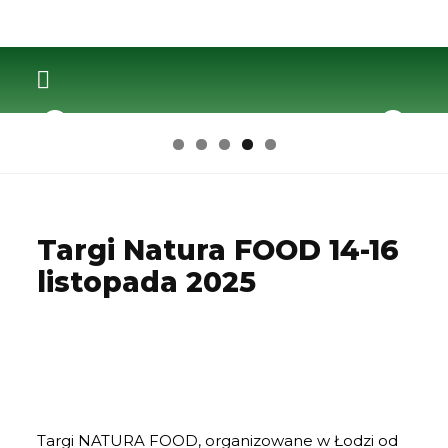
Nasze Oddziały
Przedsiębiorcy Ze Znakiem Ekoland
Nasze Gospodarstwa, Przetwórnie
ZOSTAŃ CZŁONKIEM
Targi Natura FOOD 14-16
listopada 2025
Targi NATURA FOOD, organizowane w Łodzi od