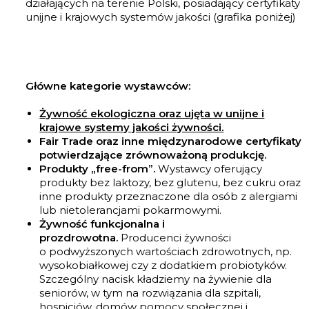
działających na terenie Polski, posiadający certyfikaty
unijne i krajowych systemów jakości (grafika poniżej)
Główne kategorie wystawców:
Żywność ekologiczna oraz ujęta w unijne i
krajowe systemy jakości żywności.
Fair Trade oraz inne międzynarodowe certyfikaty
potwierdzające zrównoważoną produkcję.
Produkty „free-from”.
Wystawcy oferujący
produkty bez laktozy, bez glutenu, bez cukru oraz
inne produkty przeznaczone dla osób z alergiami
lub nietolerancjami pokarmowymi.
Żywność funkcjonalna i
prozdrowotna.
Producenci żywności
o podwyższonych wartościach zdrowotnych, np.
wysokobiałkowej czy z dodatkiem probiotyków.
Szczególny nacisk kładziemy na żywienie dla
seniorów, w tym na rozwiązania dla szpitali,
hospicjów, domów pomocy społecznej i